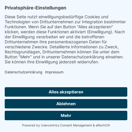
In der Frage der Integration ist
die Gesellschaft gespalten.
Menschen, die egal aus welchem Grunde zu uns
kommen,
müssen sich in den Arbeitsmarkt und
Bildungssektor integrieren.
Die derzeitige
Bürokratie der Asylpolitik stellt ein
Hindernis für
Arbeitswillige
dar. Der Staat schafft an dieser
Stelle einen
leichteren Zugang zu
Sozialleistungen als zum Arbeitsmarkt;
damit
kann er den Integrationswillen untergraben.
Die Integration sowie die Förderung in unserem