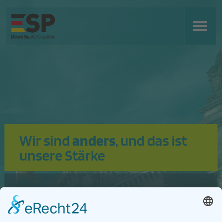
Wir sind
anders
, und das ist
unsere Stärke
Unsere Wurzeln liegen in einer
Unzufriedenheit mit der Politik der
letzten Jahrzehnte, welche aktuell an